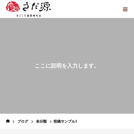
こ
こ
に
説
明
を
入
力
し
ま
す
。
ブログ
未分類
投稿サンプル3