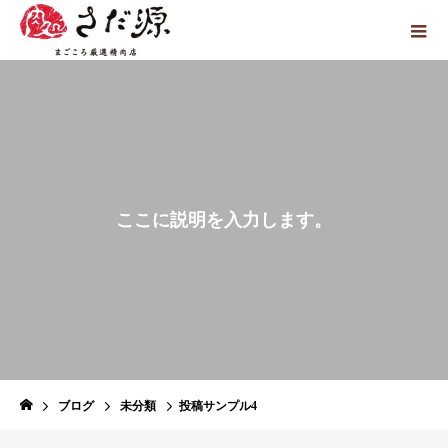
こ
こ
に
説
明
を
入
力
し
ま
す
。
ブログ
未分類
投稿サンプル4